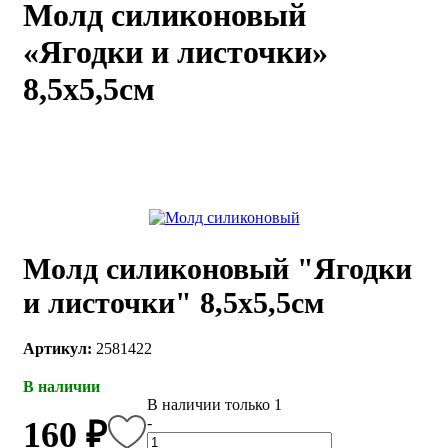
Молд силиконовый
каты
Мастер-
«Ягодки и листочки»
классы
8,5х5,5см
Заказать
звонок
Киров,
тябрьский
оспект, 106
fo@kremiko.ru
 (964) 256-54-
Молд силиконовый "Ягодки
и листочки" 8,5х5,5см
Артикул:
2581422
В наличии
В наличии только 1
-
160 ₽