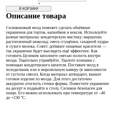
+
В КОРЗИНУ
Описание товара
Силиконовый молд поможет сделать объёмные
украшения для тортов, капкейков и кексов. Используйте
разные материалы: кондитерскую мастику; марципан;
растопленный шоколад; смесь сгущёнки, сахарной пудры
и сухого молока. Совет: добавьте пищевые красители —
так украшение будет выглядеть ещё эффектнее. Как
готовить Целиком заполните смесью полость внутри
молда. Тщательно утрамбуйте. Удалите излишки с
помощью кондитерского шпателя. Поставьте молд в
холодильник или в морозильную камеру (в зависимости
от густоты смеси). Когда материал затвердеет, выньте
готовое изделие из молда. Для этого достаточно
аккуратно отогнуть стенки формы. Поместите украшение
на десерт и подавайте к столу. Силикон безопасен для
пищи. Его можно использовать при температуре от –40
до +230 °C.