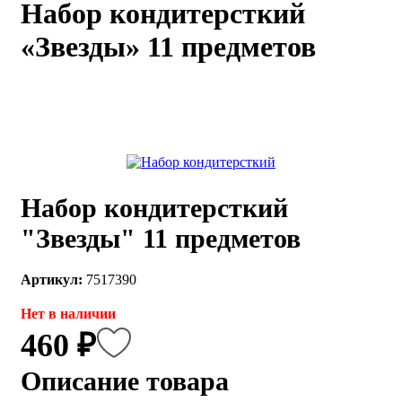
Набор кондитерсткий
каты
Мастер-
«Звезды» 11 предметов
классы
Заказать
звонок
Киров,
тябрьский
оспект, 106
fo@kremiko.ru
Набор кондитерсткий
 (964) 256-54-
"Звезды" 11 предметов
Артикул:
7517390
Нет в наличии
460 ₽
Описание товара