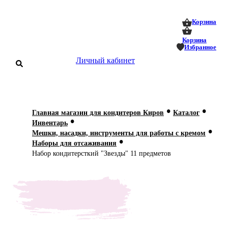
0
0
Корзина
Корзина
Избранное
Личный кабинет
аталог
•
•
Главная магазин для кондитеров Киров
Каталог
•
оставка
Инвентарь
 оплата
•
Мешки, насадки, инструменты для работы с кремом
•
Наборы для отсаживания
Статьи
Набор кондитерсткий "Звезды" 11 предметов
О нас
Контакты