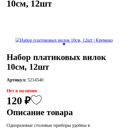
10см, 12шт
каты
Мастер-
классы
Заказать
звонок
Киров,
тябрьский
Набор платиковых вилок
оспект, 106
fo@kremiko.ru
10см, 12шт
 (964) 256-54-
Артикул:
5214540
Нет в наличии
120 ₽
Описание товара
Одноразовые столовые приборы удобны в