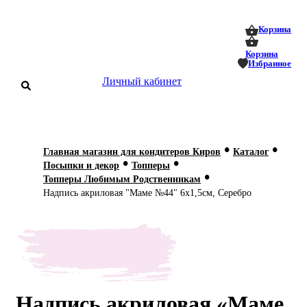
0
0
Корзина
Корзина
Избранное
Личный кабинет
аталог
•
•
Главная магазин для кондитеров Киров
Каталог
•
•
оставка
Посыпки и декор
Топперы
 оплата
•
Топперы Любимым Родственникам
Надпись акриловая "Маме №44" 6х1,5см, Серебро
Статьи
О нас
Контакты
Надпись акриловая «Маме