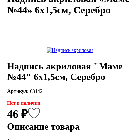
№44» 6х1,5см, Серебро
каты
Мастер-
классы
Заказать
звонок
Киров,
тябрьский
оспект, 106
Надпись акриловая "Маме
fo@kremiko.ru
 (964) 256-54-
№44" 6х1,5см, Серебро
Артикул:
03142
Нет в наличии
46 ₽
Описание товара