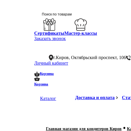
Сертификаты
Мастер-классы
Заказать звонок
г.Киров, Октябрьский проспект, 106
Личный кабинет
0
0
Корзина
Корзина
Доставка и оплата
Ста
Каталог
•
Главная магазин для кондитеров Киров
К