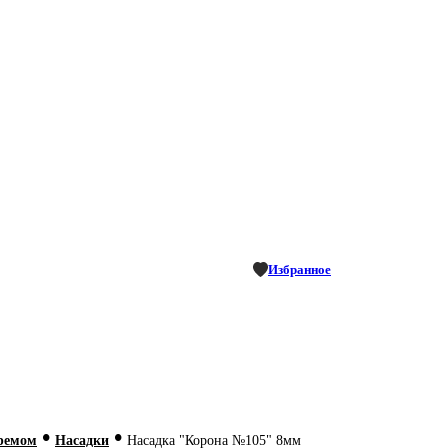
Избранное
•
•
кремом
Насадки
Насадка "Корона №105" 8мм