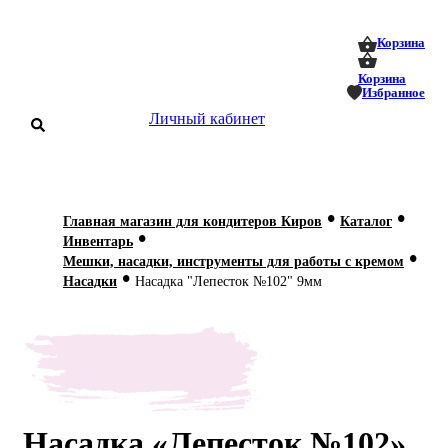
0
0
Корзина
Корзина
Избранное
Личный кабинет
аталог
•
•
Главная магазин для кондитеров Киров
Каталог
•
оставка
Инвентарь
 оплата
•
Мешки, насадки, инструменты для работы с кремом
•
Насадки
Насадка "Лепесток №102" 9мм
Статьи
О нас
Контакты
Насадка «Лепесток №102»