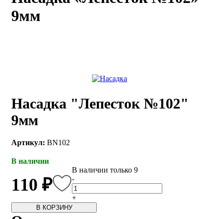
9мм
каты
Мастер-
классы
Заказать
звонок
Киров,
тябрьский
оспект, 106
Насадка "Лепесток №102"
fo@kremiko.ru
 (964) 256-54-
9мм
Артикул:
BN102
В наличии
В наличии только 9
-
110 ₽
+
В КОРЗИНУ