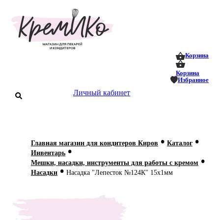
0
0
Корзина
Корзина
Избранное
аталог
Личный кабинет
оставка
 оплата
•
•
Главная магазин для кондитеров Киров
Каталог
Статьи
•
Инвентарь
•
Мешки, насадки, инструменты для работы с кремом
О нас
•
Насадки
Насадка "Лепесток №124К" 15х1мм
Контакты