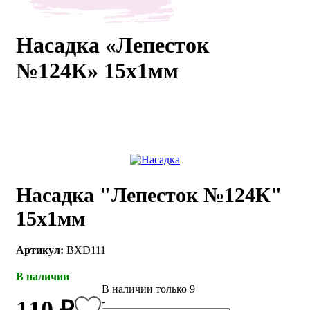
каты
Мастер-
классы
Насадка «Лепесток
№124К» 15х1мм
Заказать
звонок
Киров,
тябрьский
оспект, 106
fo@kremiko.ru
 (964) 256-54-
Насадка "Лепесток №124К"
15х1мм
Артикул:
BXD111
В наличии
В наличии только 9
-