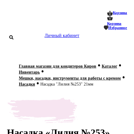
0
0
Корзина
Корзина
Избранное
Личный кабинет
аталог
•
•
Главная магазин для кондитеров Киров
Каталог
•
оставка
Инвентарь
 оплата
•
Мешки, насадки, инструменты для работы с кремом
•
Насадки
Насадка "Лилия №253" 21мм
Статьи
О нас
Контакты
Насадка «Лилия №253»