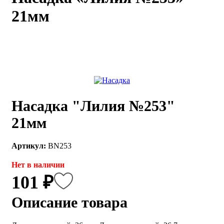
21мм
каты
Мастер-
классы
Заказать
звонок
Киров,
тябрьский
оспект, 106
Насадка "Лилия №253"
fo@kremiko.ru
 (964) 256-54-
21мм
Артикул:
BN253
Нет в наличии
101 ₽
Описание товара