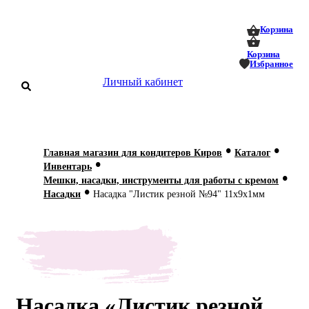
0
0
Корзина
Корзина
Избранное
Личный кабинет
аталог
•
•
Главная магазин для кондитеров Киров
Каталог
•
оставка
Инвентарь
 оплата
•
Мешки, насадки, инструменты для работы с кремом
•
Насадки
Насадка "Листик резной №94" 11х9х1мм
Статьи
О нас
Контакты
Насадка «Листик резной