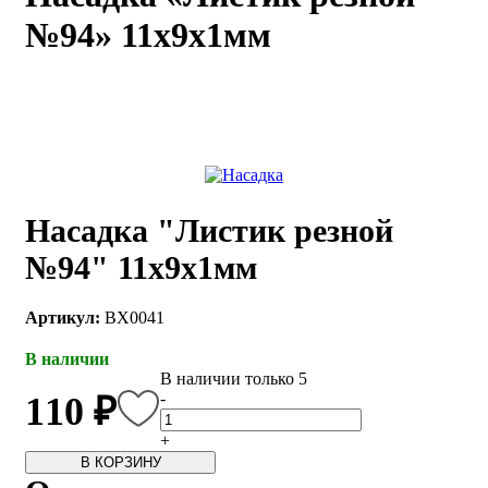
№94» 11х9х1мм
каты
Мастер-
классы
Заказать
звонок
Киров,
тябрьский
оспект, 106
Насадка "Листик резной
fo@kremiko.ru
 (964) 256-54-
№94" 11х9х1мм
Артикул:
BX0041
В наличии
В наличии только 5
-
110 ₽
+
В КОРЗИНУ