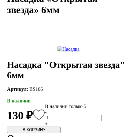
звезда» 6мм
каты
Мастер-
классы
Заказать
звонок
Киров,
тябрьский
оспект, 106
Насадка "Открытая звезда"
fo@kremiko.ru
 (964) 256-54-
6мм
Артикул:
BS106
В наличии
В наличии только 5
-
130 ₽
+
В КОРЗИНУ