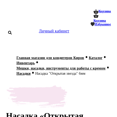
0
0
Корзина
Корзина
Избранное
Личный кабинет
аталог
•
•
Главная магазин для кондитеров Киров
Каталог
•
оставка
Инвентарь
 оплата
•
Мешки, насадки, инструменты для работы с кремом
•
Насадки
Насадка "Открытая звезда" 6мм
Статьи
О нас
Контакты
Насадка «Открытая