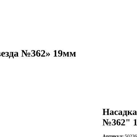
везда №362» 19мм
Насадка
№362" 
Артикул:
50236