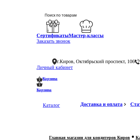
Сертификаты
Мастер-классы
Заказать звонок
г.Киров, Октябрьский проспект, 106
Личный кабинет
0
0
Корзина
Корзина
Доставка и оплата
Ста
Каталог
•
Главная магазин для кондитеров Киров
К