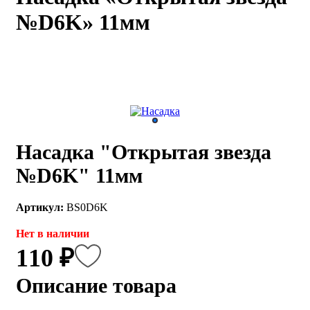
№D6K» 11мм
каты
Мастер-
классы
Заказать
звонок
Киров,
тябрьский
оспект, 106
Насадка "Открытая звезда
fo@kremiko.ru
 (964) 256-54-
№D6K" 11мм
Артикул:
BS0D6K
Нет в наличии
110 ₽
Описание товара