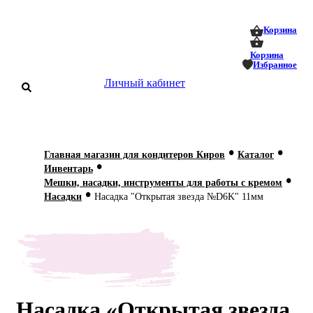
0
0
Корзина
Корзина
Избранное
Личный кабинет
аталог
•
•
Главная магазин для кондитеров Киров
Каталог
•
оставка
Инвентарь
 оплата
•
Мешки, насадки, инструменты для работы с кремом
•
Насадки
Насадка "Открытая звезда №D6K" 11мм
Статьи
О нас
Контакты
Насадка «Открытая звезда