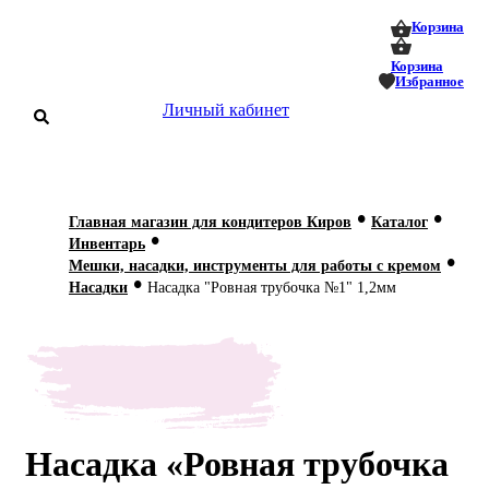
0
0
Корзина
Корзина
Избранное
Личный кабинет
аталог
•
•
Главная магазин для кондитеров Киров
Каталог
•
Инвентарь
оставка
•
Мешки, насадки, инструменты для работы с кремом
 оплата
•
Насадки
Насадка "Ровная трубочка №1" 1,2мм
Статьи
О нас
Контакты
Насадка «Ровная трубочка