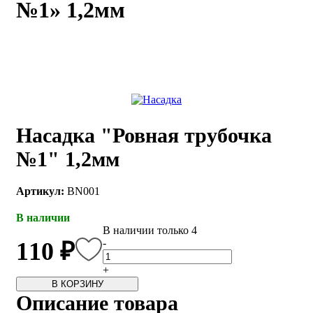
№1» 1,2мм
каты
Мастер-
классы
Заказать
звонок
Киров,
Насадка "Ровная трубочка
тябрьский
оспект, 106
№1" 1,2мм
fo@kremiko.ru
 (964) 256-54-
Артикул:
BN001
В наличии
В наличии только 4
-
110 ₽
+
В КОРЗИНУ
Описание товара