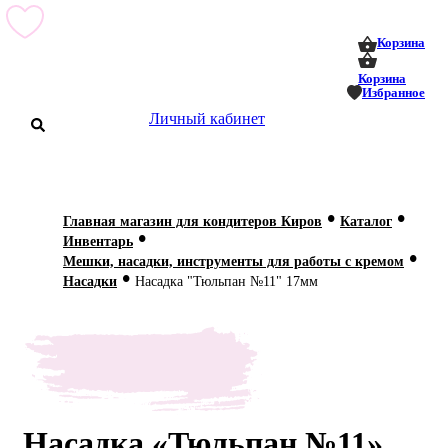
0
0
Корзина
Корзина
Избранное
Личный кабинет
аталог
•
•
Главная магазин для кондитеров Киров
Каталог
•
оставка
Инвентарь
 оплата
•
Мешки, насадки, инструменты для работы с кремом
•
Насадки
Насадка "Тюльпан №11" 17мм
Статьи
О нас
Контакты
Насадка «Тюльпан №11»