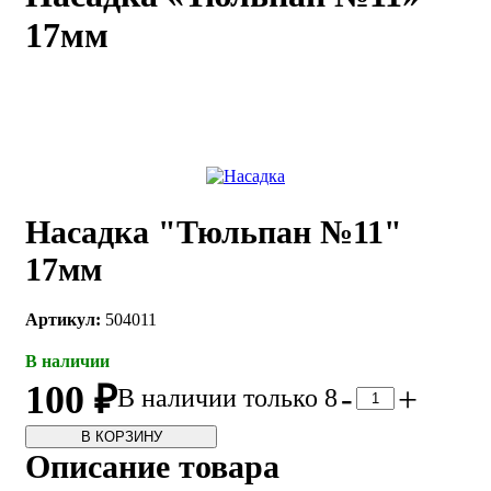
17мм
каты
Мастер-
классы
Заказать
звонок
Киров,
тябрьский
оспект, 106
Насадка "Тюльпан №11"
fo@kremiko.ru
 (964) 256-54-
17мм
Артикул:
504011
В наличии
100 ₽
-
+
В наличии только 8
В КОРЗИНУ
Описание товара