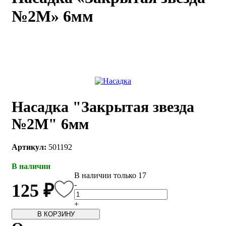
№2М» 6мм
каты
Мастер-
классы
Заказать
звонок
Киров,
тябрьский
оспект, 106
Насадка "Закрытая звезда
fo@kremiko.ru
 (964) 256-54-
№2М" 6мм
Артикул:
501192
В наличии
В наличии только 17
-
125 ₽
+
В КОРЗИНУ