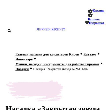
0
0
Корзина
Корзина
Избранное
Личный кабинет
аталог
•
•
Главная магазин для кондитеров Киров
Каталог
•
оставка
Инвентарь
 оплата
•
Мешки, насадки, инструменты для работы с кремом
•
Насадки
Насадка "Закрытая звезда №2М" 6мм
Статьи
О нас
Контакты
Насадка «Закрытая звезда