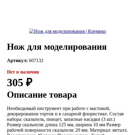
каты
Мастер-
классы
Заказать
звонок
Нож для моделирования
Киров,
тябрьский
оспект, 106
Артикул:
607132
fo@kremiko.ru
 (964) 256-54-
Нет в наличии
305 ₽
Описание товара
Необходимый инструмент при работе с мастикой,
декорировании тортов и в сахарной флористике. Состав
набора: скальпель, пинцет, запасные насадки (3 шт.)
Размер скальпеля: длина 125 мм, ширина 10 мм Размер
рабочей поверхности скальпеля: 20 мм. Материал: металл.