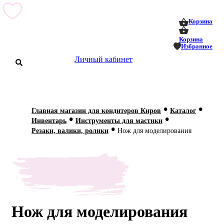
0
0
Корзина
Корзина
Избранное
Личный кабинет
аталог
•
•
Главная магазин для кондитеров Киров
Каталог
•
•
оставка
Инвентарь
Инструменты для мастики
 оплата
•
Резаки, валики, ролики
Нож для моделирования
Статьи
О нас
Контакты
Нож для моделирования