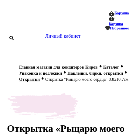
0
0
Корзина
Корзина
Избранное
Личный кабинет
аталог
•
•
Главная магазин для кондитеров Киров
Каталог
•
•
оставка
Упаковка и подложки
Наклейки, бирки, открытки
 оплата
•
Открытки
Открытка "Рыцарю моего сердца" 8,8х10,7см
Статьи
О нас
Контакты
Открытка «Рыцарю моего