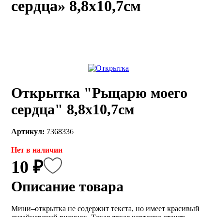
сердца» 8,8х10,7см
каты
Мастер-
классы
Заказать
звонок
Киров,
тябрьский
Открытка "Рыцарю моего
оспект, 106
fo@kremiko.ru
сердца" 8,8х10,7см
 (964) 256-54-
Артикул:
7368336
Нет в наличии
10 ₽
Описание товара
Мини–открытка не содержит текста, но имеет красивый