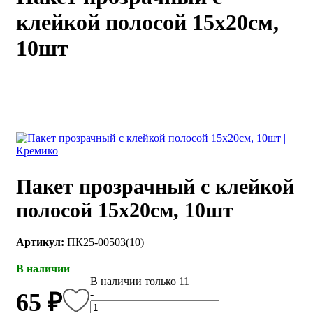
клейкой полосой 15х20см,
каты
Мастер-
классы
10шт
Заказать
звонок
Киров,
тябрьский
оспект, 106
fo@kremiko.ru
 (964) 256-54-
Пакет прозрачный с клейкой
полосой 15х20см, 10шт
Артикул:
ПК25-00503(10)
В наличии
В наличии только 11
-
65 ₽