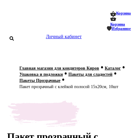
0
0
Корзина
Корзина
Избранное
Личный кабинет
аталог
•
•
Главная магазин для кондитеров Киров
Каталог
•
•
оставка
Упаковка и подложки
Пакеты для сладостей
 оплата
•
Пакеты Прозрачные
Пакет прозрачный с клейкой полосой 15х20см, 10шт
Статьи
О нас
Контакты
Пакет прозрачный с