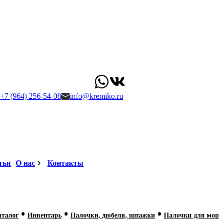
+7 (964) 256-54-08
info@kremiko.ru
тьи
О нас
Контакты
•
•
•
аталог
Инвентарь
Палочки, дюбеля, шпажки
Палочки для мор