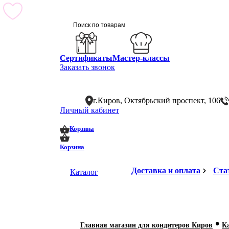
Сертификаты
Мастер-классы
Заказать звонок
г.Киров, Октябрьский проспект, 106
Личный кабинет
0
0
Корзина
Корзина
Доставка и оплата
Ста
Каталог
•
Главная магазин для кондитеров Киров
К