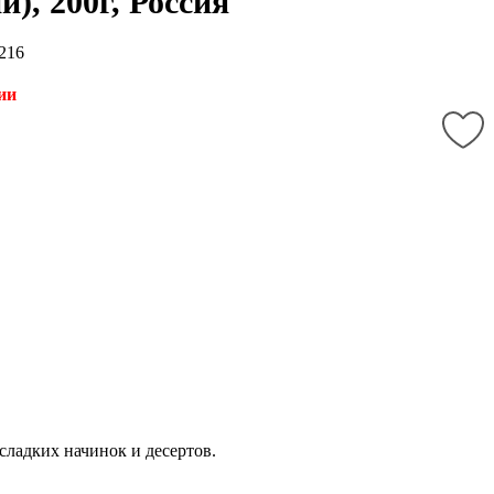
и), 200г, Россия
216
ии
сладких начинок и десертов.