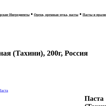
•
•
рские Ингредиенты
Орехи, ореховая мука, пасты
Пасты и прали
я (Тахини), 200г, Россия
Паста