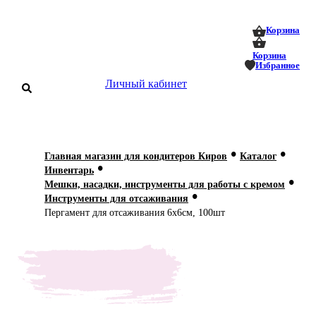
0
0
Корзина
Корзина
Избранное
Личный кабинет
аталог
•
•
Главная магазин для кондитеров Киров
Каталог
•
оставка
Инвентарь
 оплата
•
Мешки, насадки, инструменты для работы с кремом
•
Инструменты для отсаживания
Статьи
Пергамент для отсаживания 6х6см, 100шт
О нас
Контакты