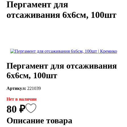
Пергамент для
каты
Мастер-
отсаживания 6х6см, 100шт
классы
Заказать
звонок
Киров,
тябрьский
оспект, 106
fo@kremiko.ru
Пергамент для отсаживания
 (964) 256-54-
6х6см, 100шт
Артикул:
221039
Нет в наличии
80 ₽
Описание товара