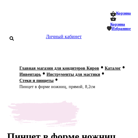
0
0
Корзина
Корзина
Избранное
Личный кабинет
аталог
•
•
Главная магазин для кондитеров Киров
Каталог
•
•
оставка
Инвентарь
Инструменты для мастики
 оплата
•
Стеки и пинцеты
Пинцет в форме ножниц, прямой, 8,2см
Статьи
О нас
Контакты
Пинцет в форме ножниц,