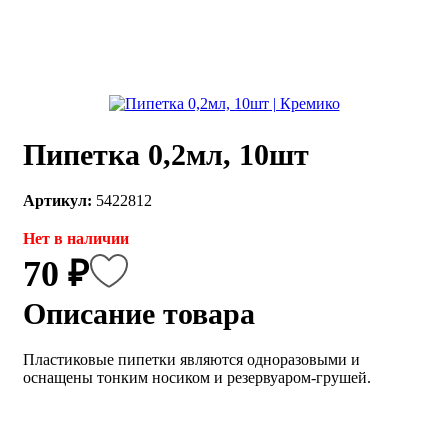
каты
Мастер-
классы
Заказать
звонок
Пипетка 0,2мл, 10шт
Киров,
тябрьский
оспект, 106
Артикул:
5422812
fo@kremiko.ru
 (964) 256-54-
Нет в наличии
70 ₽
Описание товара
Пластиковые пипетки являются одноразовыми и
оснащены тонким носиком и резервуаром-грушей.