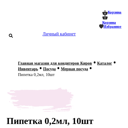
0
0
Корзина
Корзина
Избранное
Личный кабинет
аталог
•
•
Главная магазин для кондитеров Киров
Каталог
•
•
•
оставка
Инвентарь
Посуда
Мерная посуда
 оплата
Пипетка 0,2мл, 10шт
Статьи
О нас
Контакты
Пипетка 0,2мл, 10шт