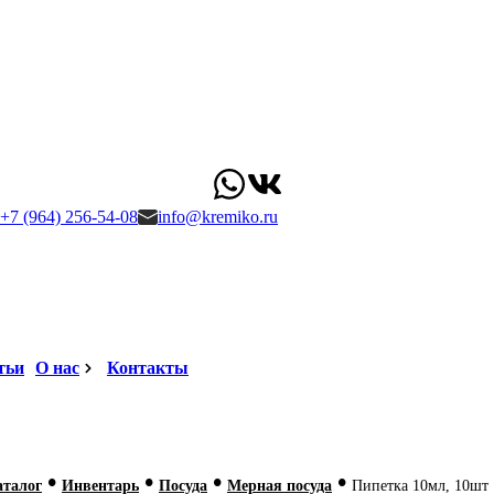
+7 (964) 256-54-08
info@kremiko.ru
тьи
О нас
Контакты
•
•
•
•
аталог
Инвентарь
Посуда
Мерная посуда
Пипетка 10мл, 10шт