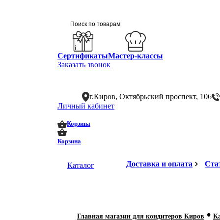
Сертификаты
Мастер-классы
Заказать звонок
г.Киров, Октябрьский проспект, 106
Личный кабинет
0
0
Корзина
Корзина
Доставка и оплата
Ста
Каталог
•
Главная магазин для кондитеров Киров
К