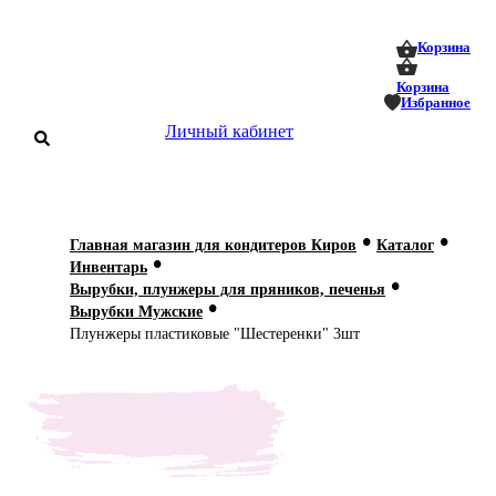
0
0
Корзина
Корзина
Избранное
Личный кабинет
аталог
•
•
Главная магазин для кондитеров Киров
Каталог
•
оставка
Инвентарь
 оплата
•
Вырубки, плунжеры для пряников, печенья
•
Вырубки Мужские
Статьи
Плунжеры пластиковые "Шестеренки" 3шт
О нас
Контакты