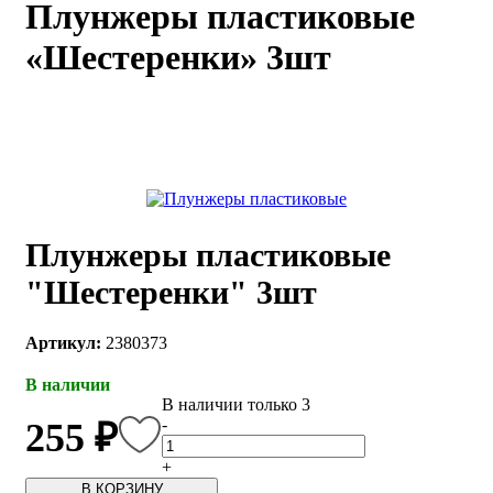
Плунжеры пластиковые
каты
Мастер-
«Шестеренки» 3шт
классы
Заказать
звонок
Киров,
тябрьский
оспект, 106
fo@kremiko.ru
Плунжеры пластиковые
 (964) 256-54-
"Шестеренки" 3шт
Артикул:
2380373
В наличии
В наличии только 3
-
255 ₽
+
В КОРЗИНУ