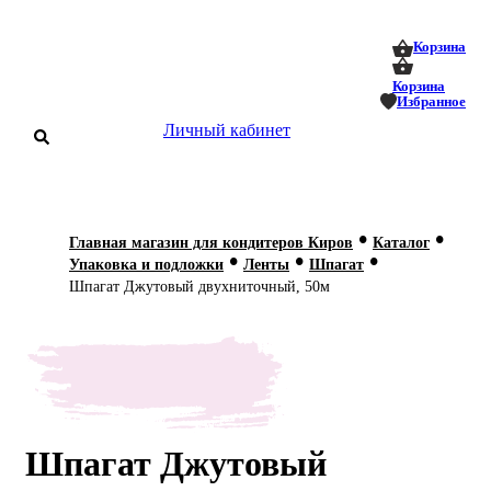
0
0
Корзина
Корзина
Избранное
Личный кабинет
аталог
•
•
Главная магазин для кондитеров Киров
Каталог
•
•
•
оставка
Упаковка и подложки
Ленты
Шпагат
 оплата
Шпагат Джутовый двухниточный, 50м
Статьи
О нас
Контакты
Шпагат Джутовый