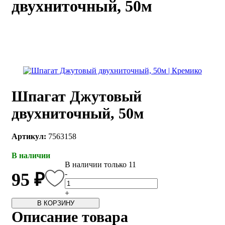
двухниточный, 50м
каты
Мастер-
классы
Заказать
звонок
Киров,
тябрьский
Шпагат Джутовый
оспект, 106
fo@kremiko.ru
двухниточный, 50м
 (964) 256-54-
Артикул:
7563158
В наличии
В наличии только 11
-
95 ₽
+
В КОРЗИНУ
Описание товара