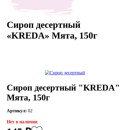
каты
Мастер-
классы
Сироп десертный
«KREDA» Мята, 150г
Заказать
звонок
Киров,
тябрьский
оспект, 106
fo@kremiko.ru
 (964) 256-54-
Сироп десертный "KREDA"
Мята, 150г
Артикул:
02
Нет в наличии