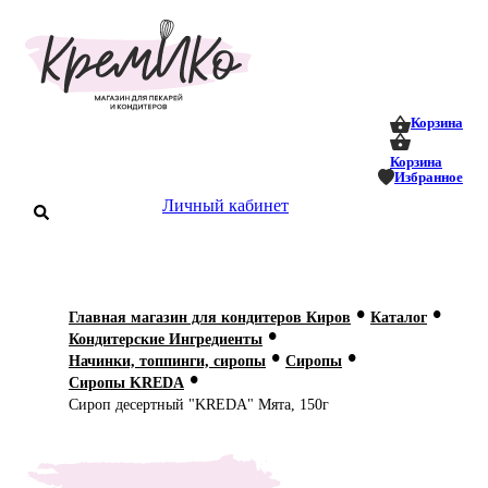
0
0
Корзина
Корзина
Избранное
аталог
Личный кабинет
оставка
 оплата
•
•
Главная магазин для кондитеров Киров
Каталог
Статьи
•
Кондитерские Ингредиенты
•
•
Начинки, топпинги, сиропы
Сиропы
О нас
•
Сиропы KREDA
Сироп десертный "KREDA" Мята, 150г
Контакты