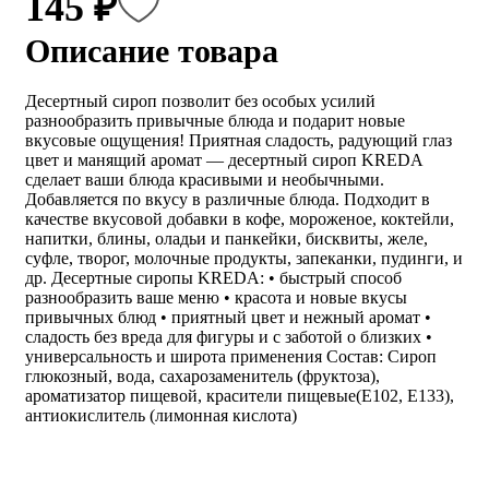
145 ₽
Описание товара
Десертный сироп позволит без особых усилий
разнообразить привычные блюда и подарит новые
вкусовые ощущения! Приятная сладость, радующий глаз
цвет и манящий аромат — десертный сироп KREDA
сделает ваши блюда красивыми и необычными.
Добавляется по вкусу в различные блюда. Подходит в
качестве вкусовой добавки в кофе, мороженое, коктейли,
напитки, блины, оладьи и панкейки, бисквиты, желе,
суфле, творог, молочные продукты, запеканки, пудинги, и
др. Десертные сиропы KREDA: • быстрый способ
разнообразить ваше меню • красота и новые вкусы
привычных блюд • приятный цвет и нежный аромат •
сладость без вреда для фигуры и с заботой о близких •
универсальность и широта применения Состав: Сироп
глюкозный, вода, сахарозаменитель (фруктоза),
ароматизатор пищевой, красители пищевые(Е102, Е133),
антиокислитель (лимонная кислота)