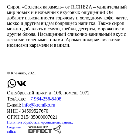
Сироп «Соленая карамель» от RiCHEZA – удивительный
мир новых и необычных вкусовых ощущений! Он
добавит изысканности горячему и холодному кофе, латте,
мокко и другим видам бодрящего напитка. Также сироп
можно добавлять в смузи, шейки, десерты, мороженое и
другие блюда. Насыщенный сливочно-ванильный вкус с
легкими солеными тонами. Аромат покоряет мягкими
нюансами карамели и ванили.
© Кремико, 2021
Октябрьский пр-кт, д. 106, помещ. 1072
Тел/факс:
+7 964-256-5408
Е-mail:
info@kremiko.ru
ИНН 434599527670
ОГРН 315435000007021
Политика обработки персональных данных
Создание
сайта: