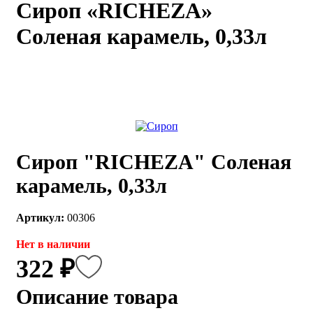
Сироп «RICHEZA»
каты
Мастер-
Соленая карамель, 0,33л
классы
Заказать
звонок
Киров,
тябрьский
оспект, 106
fo@kremiko.ru
Сироп "RICHEZA" Соленая
 (964) 256-54-
карамель, 0,33л
Артикул:
00306
Нет в наличии
322 ₽
Описание товара