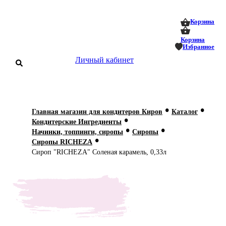
0
0
Корзина
Корзина
Избранное
Личный кабинет
аталог
•
•
Главная магазин для кондитеров Киров
Каталог
•
оставка
Кондитерские Ингредиенты
 оплата
•
•
Начинки, топпинги, сиропы
Сиропы
•
Сиропы RICHEZA
Статьи
Сироп "RICHEZA" Соленая карамель, 0,33л
О нас
Контакты