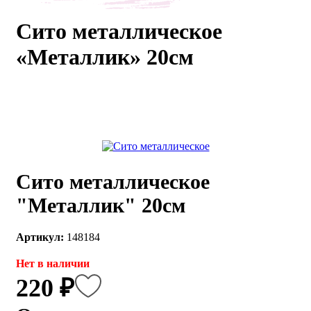
каты
Мастер-
Сито металлическое
классы
«Металлик» 20см
Заказать
звонок
Киров,
тябрьский
оспект, 106
fo@kremiko.ru
 (964) 256-54-
Сито металлическое
"Металлик" 20см
Артикул:
148184
Нет в наличии
220 ₽