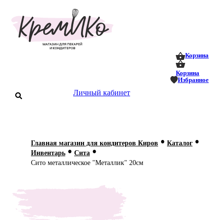
0
0
Корзина
Корзина
Избранное
аталог
Личный кабинет
оставка
 оплата
•
•
Главная магазин для кондитеров Киров
Каталог
Статьи
•
•
Инвентарь
Сита
Сито металлическое "Металлик" 20см
О нас
Контакты