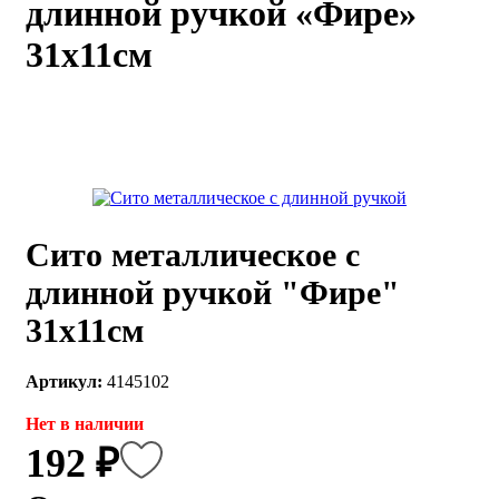
длинной ручкой «Фире»
каты
Мастер-
31х11см
классы
Заказать
звонок
Киров,
тябрьский
оспект, 106
fo@kremiko.ru
Сито металлическое с
 (964) 256-54-
длинной ручкой "Фире"
31х11см
Артикул:
4145102
Нет в наличии
192 ₽