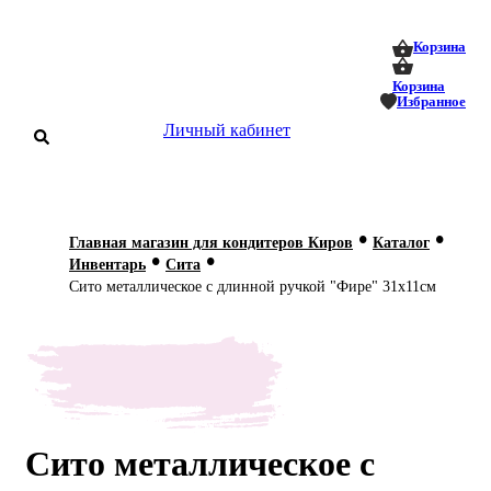
0
0
Корзина
Корзина
Избранное
Личный кабинет
аталог
•
•
Главная магазин для кондитеров Киров
Каталог
•
•
оставка
Инвентарь
Сита
 оплата
Сито металлическое с длинной ручкой "Фире" 31х11см
Статьи
О нас
Контакты
Сито металлическое с