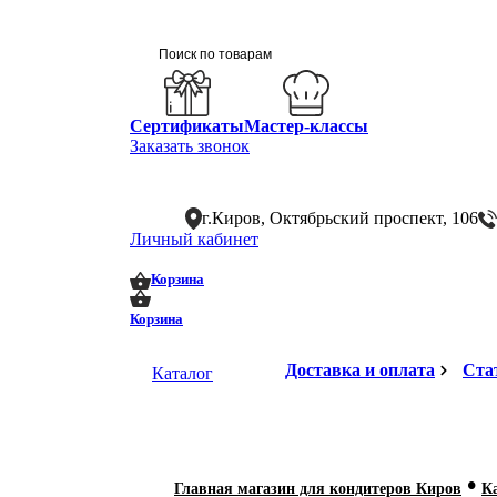
Сертификаты
Мастер-классы
Заказать звонок
г.Киров, Октябрьский проспект, 106
Личный кабинет
0
0
Корзина
Корзина
Доставка и оплата
Ста
Каталог
•
Главная магазин для кондитеров Киров
К