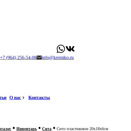
+7 (964) 256-54-08
info@kremiko.ru
тьи
О нас
Контакты
•
•
•
аталог
Инвентарь
Сита
Сито пластиковое 20х18х6см