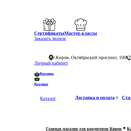
Сертификаты
Мастер-классы
Заказать звонок
г.Киров, Октябрьский проспект, 106
Личный кабинет
0
0
Корзина
Корзина
Доставка и оплата
Ста
Каталог
•
Главная магазин для кондитеров Киров
К