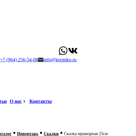
+7 (964) 256-54-08
info@kremiko.ru
тьи
О нас
Контакты
•
•
•
аталог
Инвентарь
Скалки
Скалка мраморная 25см