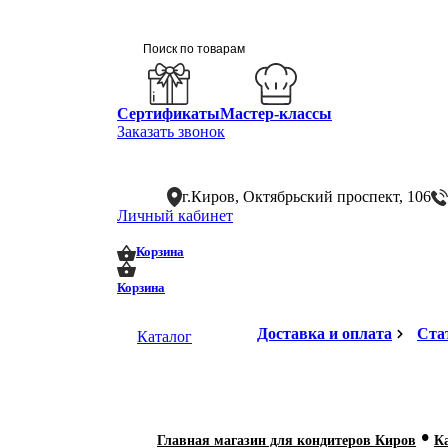
Сертификаты
Мастер-классы
Заказать звонок
г.Киров, Октябрьский проспект, 106
Личный кабинет
0
0
Корзина
Корзина
Доставка и оплата
Ста
Каталог
•
Главная магазин для кондитеров Киров
К