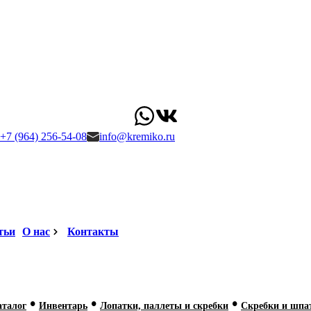
+7 (964) 256-54-08
info@kremiko.ru
тьи
О нас
Контакты
•
•
•
аталог
Инвентарь
Лопатки, паллеты и скребки
Скребки и шпа