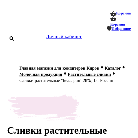
0
0
Корзина
Корзина
Избранное
Личный кабинет
аталог
•
•
Главная магазин для кондитеров Киров
Каталог
•
•
оставка
Молочная продукция
Растительные сливки
 оплата
Сливки растительные "Беллария" 28%, 1л, Россия
Статьи
О нас
Контакты
Сливки растительные