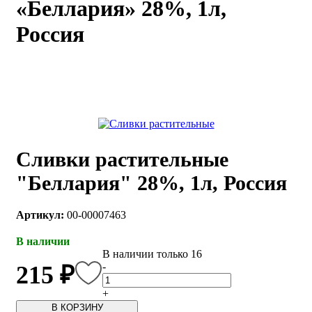
«Беллария» 28%, 1л,
каты
Мастер-
Россия
классы
Заказать
звонок
Киров,
тябрьский
оспект, 106
fo@kremiko.ru
Сливки растительные
 (964) 256-54-
"Беллария" 28%, 1л, Россия
Артикул:
00-00007463
В наличии
В наличии только 16
-
215 ₽
+
В КОРЗИНУ