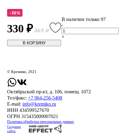
-10%
В наличии только 97
-
330 ₽
367 ₽
+
В КОРЗИНУ
© Кремико, 2021
Октябрьский пр-кт, д. 106, помещ. 1072
Тел/факс:
+7 964-256-5408
Е-mail:
info@kremiko.ru
ИНН 434599527670
ОГРН 315435000007021
Политика обработки персональных данных
Создание
сайта: