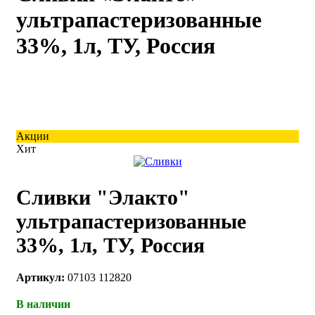
ультрапастеризованные
каты
Мастер-
классы
33%, 1л, ТУ, Россия
Заказать
звонок
Киров,
тябрьский
Акции
оспект, 106
Хит
fo@kremiko.ru
 (964) 256-54-
Сливки "Элакто"
ультрапастеризованные
33%, 1л, ТУ, Россия
Артикул:
07103 112820
В наличии