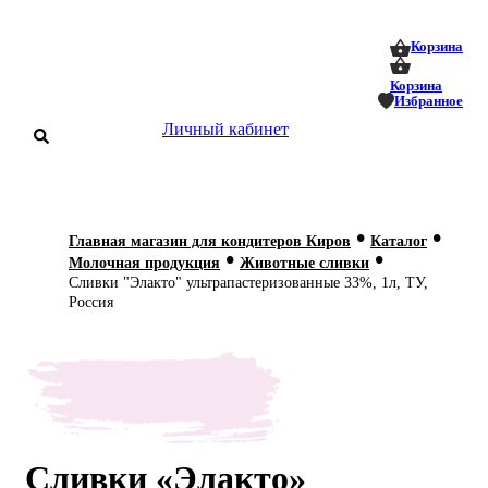
0
0
Корзина
Корзина
Избранное
Личный кабинет
аталог
•
•
Главная магазин для кондитеров Киров
Каталог
•
•
оставка
Молочная продукция
Животные сливки
 оплата
Сливки "Элакто" ультрапастеризованные 33%, 1л, ТУ,
Россия
Статьи
О нас
Контакты
Сливки «Элакто»