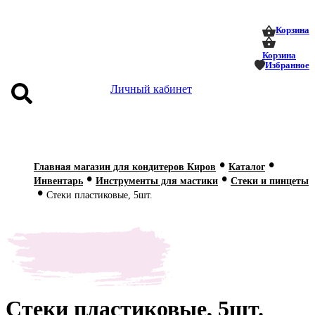
0
0
Корзина
Корзина
Избранное
Личный кабинет
аталог
•
•
оставка
Главная магазин для кондитеров Киров
Каталог
•
•
 оплата
Инвентарь
Инструменты для мастики
Стеки и пинцеты
•
Стеки пластиковые, 5шт.
Статьи
О нас
Контакты
Стеки пластиковые, 5шт.