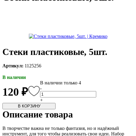
каты
Мастер-
классы
Заказать
звонок
Киров,
Стеки пластиковые, 5шт.
тябрьский
оспект, 106
fo@kremiko.ru
Артикул:
1125256
 (964) 256-54-
В наличии
В наличии только 4
-
120 ₽
+
В КОРЗИНУ
Описание товара
В творчестве важна не только фантазия, но и надёжный
инструмент, для того чтобы реализовать свои идеи. Набор