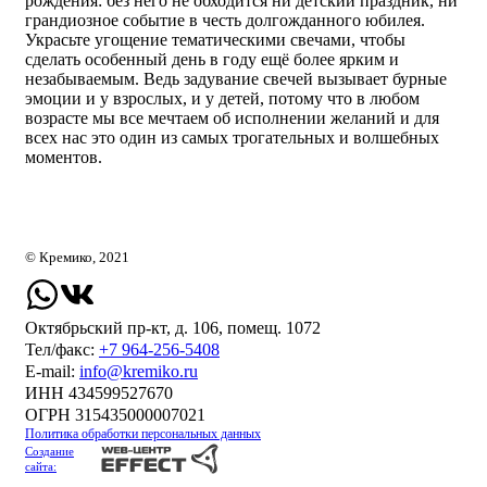
рождения: без него не обходится ни детский праздник, ни
грандиозное событие в честь долгожданного юбилея.
Украсьте угощение тематическими свечами, чтобы
сделать особенный день в году ещё более ярким и
незабываемым. Ведь задувание свечей вызывает бурные
эмоции и у взрослых, и у детей, потому что в любом
возрасте мы все мечтаем об исполнении желаний и для
всех нас это один из самых трогательных и волшебных
моментов.
© Кремико, 2021
Октябрьский пр-кт, д. 106, помещ. 1072
Тел/факс:
+7 964-256-5408
Е-mail:
info@kremiko.ru
ИНН 434599527670
ОГРН 315435000007021
Политика обработки персональных данных
Создание
сайта: