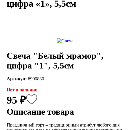
цифра «1», 5,5см
каты
Мастер-
классы
Заказать
звонок
Киров,
тябрьский
Свеча "Белый мрамор",
оспект, 106
fo@kremiko.ru
цифра "1", 5,5см
 (964) 256-54-
Артикул:
6990830
Нет в наличии
95 ₽
Описание товара
Праздничный торт – традиционный атрибут любого дня