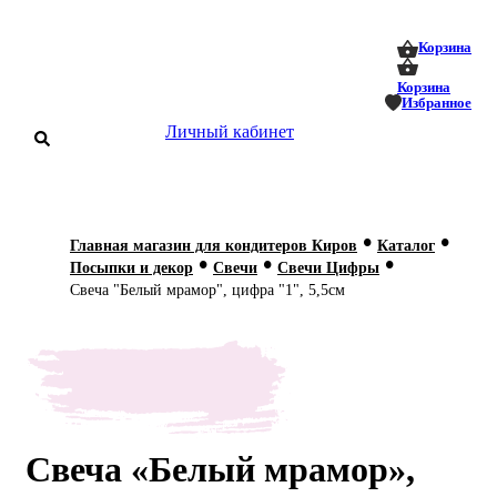
0
0
Корзина
Корзина
Избранное
Личный кабинет
аталог
•
•
Главная магазин для кондитеров Киров
Каталог
•
•
•
оставка
Посыпки и декор
Свечи
Свечи Цифры
 оплата
Свеча "Белый мрамор", цифра "1", 5,5см
Статьи
О нас
Контакты
Свеча «Белый мрамор»,