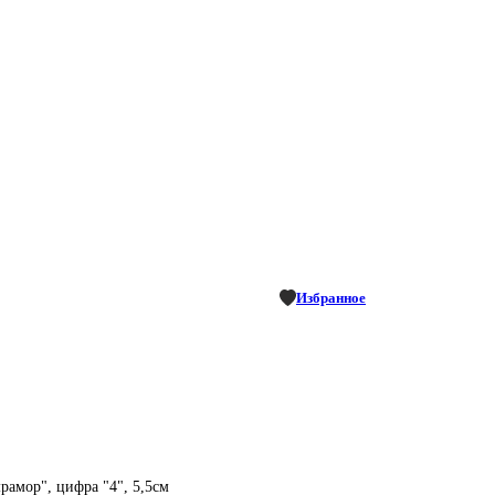
Избранное
рамор", цифра "4", 5,5см