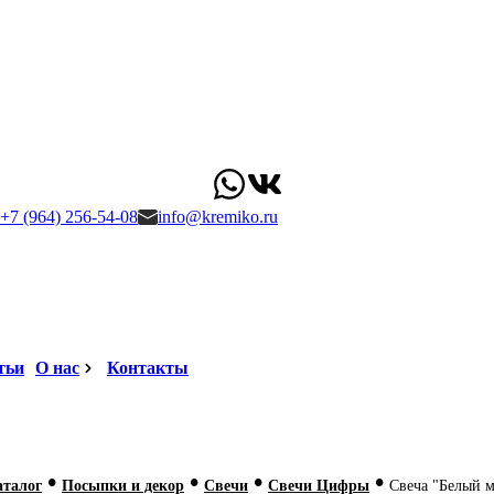
+7 (964) 256-54-08
info@kremiko.ru
тьи
О нас
Контакты
•
•
•
•
аталог
Посыпки и декор
Свечи
Свечи Цифры
Свеча "Белый м