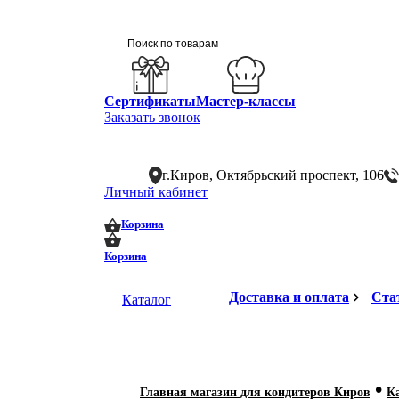
Сертификаты
Мастер-классы
Заказать звонок
г.Киров, Октябрьский проспект, 106
Личный кабинет
0
0
Корзина
Корзина
Доставка и оплата
Ста
Каталог
•
Главная магазин для кондитеров Киров
К