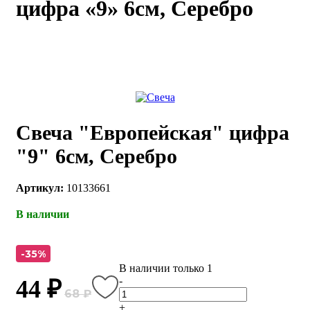
цифра «9» 6см, Серебро
каты
Мастер-
классы
Заказать
звонок
Киров,
тябрьский
Свеча "Европейская" цифра
оспект, 106
fo@kremiko.ru
"9" 6см, Серебро
 (964) 256-54-
Артикул:
10133661
В наличии
-35%
В наличии только 1
-
44 ₽
68 ₽
+