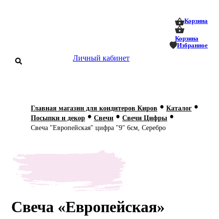
0
0
Корзина
Корзина
Избранное
Личный кабинет
аталог
•
•
Главная магазин для кондитеров Киров
Каталог
•
•
•
оставка
Посыпки и декор
Свечи
Свечи Цифры
 оплата
Свеча "Европейская" цифра "9" 6см, Серебро
Статьи
О нас
Контакты
Свеча «Европейская»