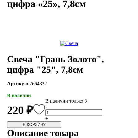
цифра «25», 7,8см
каты
Мастер-
классы
Заказать
звонок
Киров,
тябрьский
Свеча "Грань Золото",
оспект, 106
fo@kremiko.ru
цифра "25", 7,8см
 (964) 256-54-
Артикул:
7664832
В наличии
В наличии только 3
-
220 ₽
+
В КОРЗИНУ
Описание товара