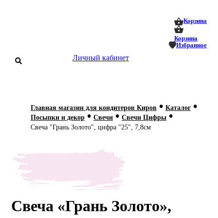
0
0
Корзина
Корзина
Избранное
Личный кабинет
аталог
•
•
Главная магазин для кондитеров Киров
Каталог
•
•
•
оставка
Посыпки и декор
Свечи
Свечи Цифры
 оплата
Свеча "Грань Золото", цифра "25", 7,8см
Статьи
О нас
Контакты
Свеча «Грань Золото»,