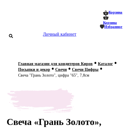
0
0
Корзина
Корзина
Избранное
Личный кабинет
аталог
•
•
Главная магазин для кондитеров Киров
Каталог
•
•
•
оставка
Посыпки и декор
Свечи
Свечи Цифры
 оплата
Свеча "Грань Золото", цифра "65", 7,8см
Статьи
О нас
Контакты
Свеча «Грань Золото»,