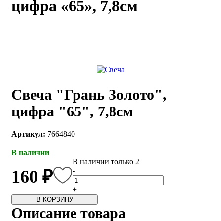
цифра «65», 7,8см
каты
Мастер-
классы
Заказать
звонок
Киров,
тябрьский
Свеча "Грань Золото",
оспект, 106
fo@kremiko.ru
цифра "65", 7,8см
 (964) 256-54-
Артикул:
7664840
В наличии
В наличии только 2
-
160 ₽
+
В КОРЗИНУ
Описание товара