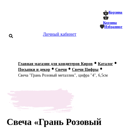
0
0
Корзина
Корзина
Избранное
Личный кабинет
аталог
•
•
Главная магазин для кондитеров Киров
Каталог
•
•
•
оставка
Посыпки и декор
Свечи
Свечи Цифры
 оплата
Свеча "Грань Розовый металлик", цифра "4", 6,5см
Статьи
О нас
Контакты
Свеча «Грань Розовый