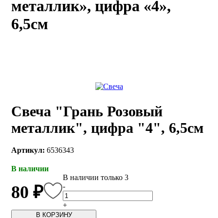
металлик», цифра «4»,
каты
Мастер-
6,5см
классы
Заказать
звонок
Киров,
тябрьский
оспект, 106
fo@kremiko.ru
Свеча "Грань Розовый
 (964) 256-54-
металлик", цифра "4", 6,5см
Артикул:
6536343
В наличии
В наличии только 3
-
80 ₽
+
В КОРЗИНУ