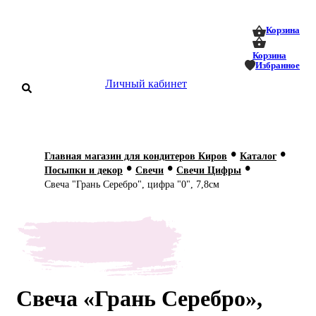
0
0
Корзина
Корзина
Избранное
Личный кабинет
аталог
•
•
Главная магазин для кондитеров Киров
Каталог
•
•
•
оставка
Посыпки и декор
Свечи
Свечи Цифры
 оплата
Свеча "Грань Серебро", цифра "0", 7,8см
Статьи
О нас
Контакты
Свеча «Грань Серебро»,