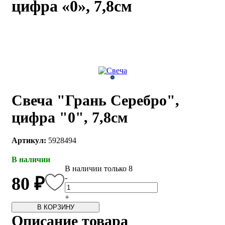
цифра «0», 7,8см
каты
Мастер-
классы
Заказать
звонок
Киров,
тябрьский
Свеча "Грань Серебро",
оспект, 106
fo@kremiko.ru
цифра "0", 7,8см
 (964) 256-54-
Артикул:
5928494
В наличии
В наличии только 8
-
80 ₽
+
В КОРЗИНУ
Описание товара