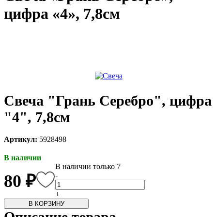
цифра «4», 7,8см
каты
Мастер-
классы
Заказать
звонок
Киров,
тябрьский
оспект, 106
Свеча "Грань Серебро", цифра
fo@kremiko.ru
 (964) 256-54-
"4", 7,8см
Артикул:
5928498
В наличии
В наличии только 7
-
80 ₽
+
В КОРЗИНУ
Описание товара