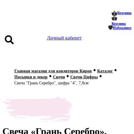
0
0
Корзина
Корзина
Избранное
Личный кабинет
аталог
•
•
оставка
Главная магазин для кондитеров Киров
Каталог
•
•
•
 оплата
Посыпки и декор
Свечи
Свечи Цифры
Свеча "Грань Серебро", цифра "4", 7,8см
Статьи
О нас
Контакты
Свеча «Грань Серебро»,