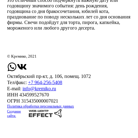
это отличный способ подчеркнуть важную дату или
годовщину значимого события: день рождения,
годовщина со дня бракосочетания, юбилей кота,
празднование по поводу нескольких лет со дня основания
фирмы. Свечи подойдут для торта, пирога, капкейка,
мороженого или любого другого десерта.
© Кремико, 2021
Октябрьский пр-кт, д. 106, помещ. 1072
Тел/факс:
+7 964-256-5408
Е-mail:
info@kremiko.ru
ИНН 434599527670
ОГРН 315435000007021
Политика обработки персональных данных
Создание
сайта: