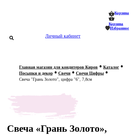
0
0
Корзина
Корзина
Избранное
Личный кабинет
аталог
•
•
Главная магазин для кондитеров Киров
Каталог
•
•
•
оставка
Посыпки и декор
Свечи
Свечи Цифры
 оплата
Свеча "Грань Золото", цифра "6", 7,8см
Статьи
О нас
Контакты
Свеча «Грань Золото»,