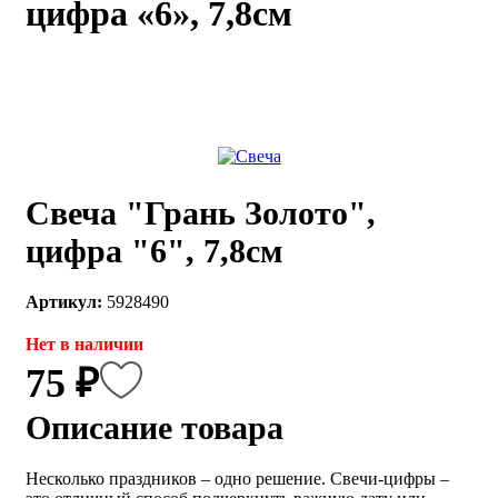
цифра «6», 7,8см
каты
Мастер-
классы
Заказать
звонок
Киров,
тябрьский
Свеча "Грань Золото",
оспект, 106
fo@kremiko.ru
цифра "6", 7,8см
 (964) 256-54-
Артикул:
5928490
Нет в наличии
75 ₽
Описание товара
Несколько праздников – одно решение. Свечи-цифры –