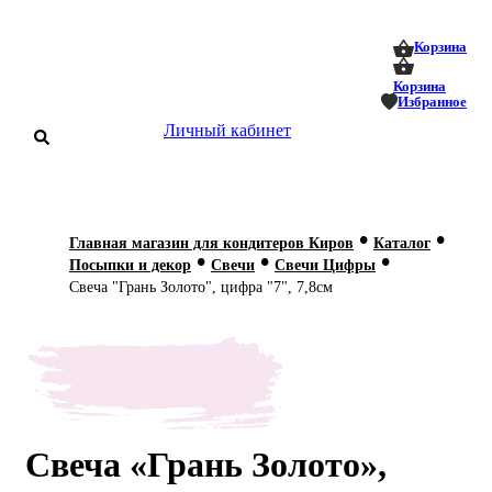
0
0
Корзина
Корзина
Избранное
Личный кабинет
аталог
•
•
Главная магазин для кондитеров Киров
Каталог
•
•
•
оставка
Посыпки и декор
Свечи
Свечи Цифры
 оплата
Свеча "Грань Золото", цифра "7", 7,8см
Статьи
О нас
Контакты
Свеча «Грань Золото»,