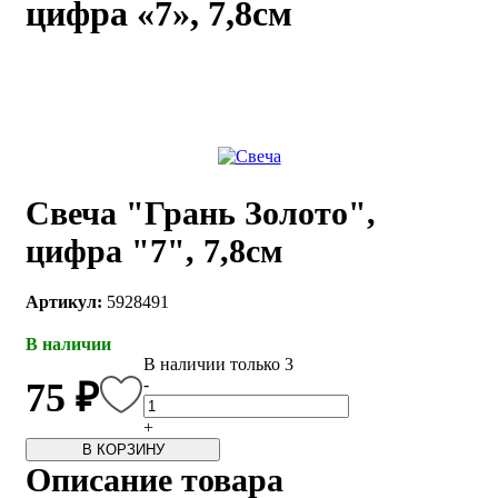
цифра «7», 7,8см
каты
Мастер-
классы
Заказать
звонок
Киров,
тябрьский
Свеча "Грань Золото",
оспект, 106
fo@kremiko.ru
цифра "7", 7,8см
 (964) 256-54-
Артикул:
5928491
В наличии
В наличии только 3
-
75 ₽
+
В КОРЗИНУ
Описание товара