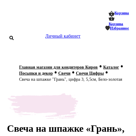
0
0
Корзина
Корзина
Избранное
Личный кабинет
аталог
•
•
Главная магазин для кондитеров Киров
Каталог
•
•
•
оставка
Посыпки и декор
Свечи
Свечи Цифры
 оплата
Свеча на шпажке "Грань", цифра 3, 5,5см, Бело-золотая
Статьи
О нас
Контакты
Свеча на шпажке «Грань»,