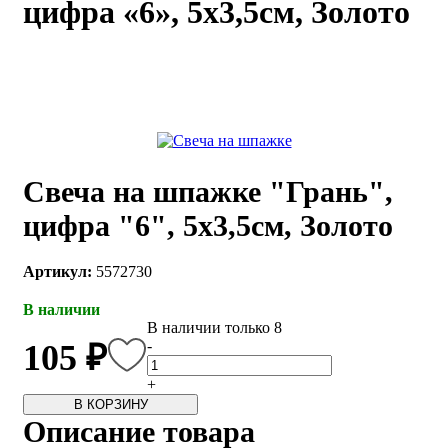
цифра «6», 5х3,5см, Золото
каты
Мастер-
классы
Заказать
звонок
Киров,
тябрьский
Свеча на шпажке "Грань",
оспект, 106
fo@kremiko.ru
цифра "6", 5х3,5см, Золото
 (964) 256-54-
Артикул:
5572730
В наличии
В наличии только 8
-
105 ₽
+
В КОРЗИНУ
Описание товара