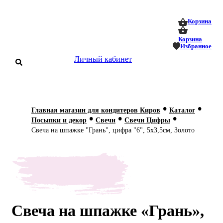
0
0
Корзина
Корзина
Избранное
Личный кабинет
аталог
•
•
Главная магазин для кондитеров Киров
Каталог
•
•
•
оставка
Посыпки и декор
Свечи
Свечи Цифры
 оплата
Свеча на шпажке "Грань", цифра "6", 5х3,5см, Золото
Статьи
О нас
Контакты
Свеча на шпажке «Грань»,