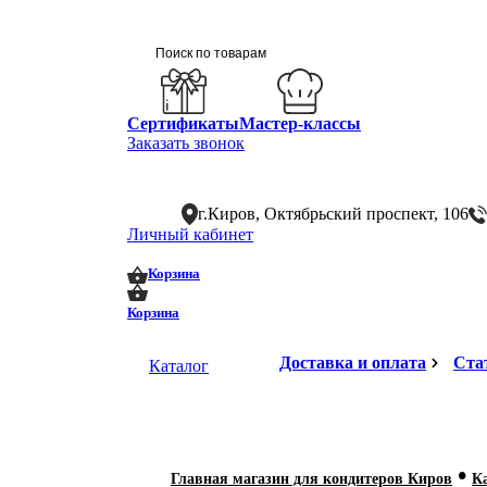
Сертификаты
Мастер-классы
Заказать звонок
г.Киров, Октябрьский проспект, 106
Личный кабинет
0
0
Корзина
Корзина
Доставка и оплата
Ста
Каталог
•
Главная магазин для кондитеров Киров
К