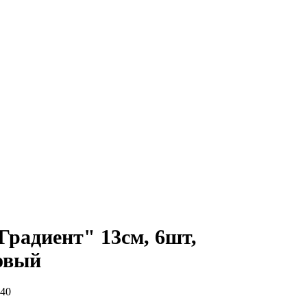
Градиент" 13см, 6шт,
овый
40