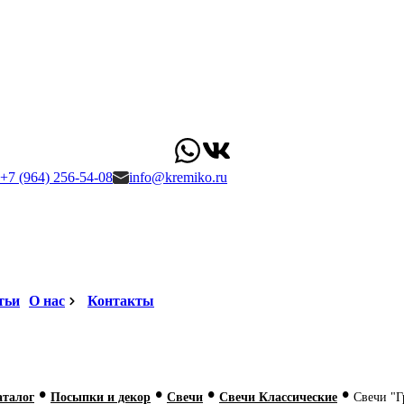
+7 (964) 256-54-08
info@kremiko.ru
тьи
О нас
Контакты
•
•
•
•
аталог
Посыпки и декор
Свечи
Свечи Классические
Свечи "Г