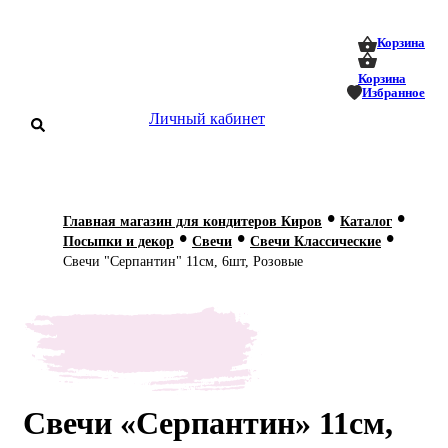
0
0
Корзина
Корзина
Избранное
Личный кабинет
аталог
•
•
Главная магазин для кондитеров Киров
Каталог
•
•
•
оставка
Посыпки и декор
Свечи
Свечи Классические
 оплата
Свечи "Серпантин" 11см, 6шт, Розовые
Статьи
О нас
Контакты
Свечи «Серпантин» 11см,