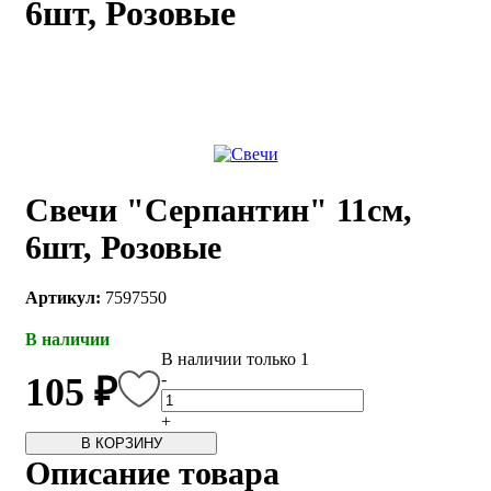
6шт, Розовые
каты
Мастер-
классы
Заказать
звонок
Киров,
тябрьский
Свечи "Серпантин" 11см,
оспект, 106
fo@kremiko.ru
6шт, Розовые
 (964) 256-54-
Артикул:
7597550
В наличии
В наличии только 1
-
105 ₽
+
В КОРЗИНУ
Описание товара